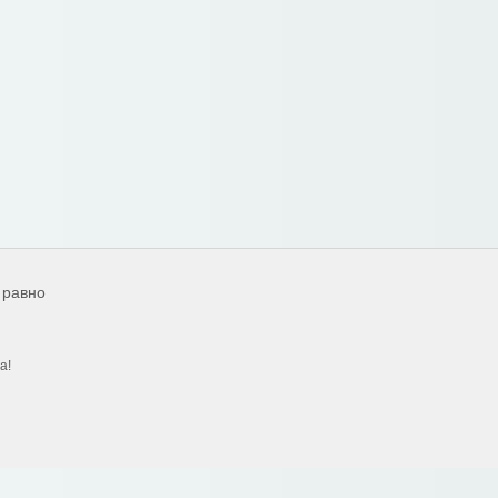
 равно
а!