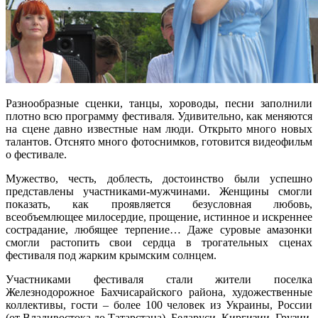
Разнообразные сценки, танцы, хороводы, песни заполнили
плотно всю программу фестиваля. Удивительно, как меняются
на сцене давно известные нам люди. Открыто много новых
талантов. Отснято много фотоснимков, готовится видеофильм
о фестивале.
Мужество, честь, доблесть, достоинство были успешно
представлены участниками-мужчинами. Женщины смогли
показать, как проявляется безусловная любовь,
всеобъемлющее милосердие, прощение, истинное и искреннее
сострадание, любящее терпение… Даже суровые амазонки
смогли растопить свои сердца в трогательных сценах
фестиваля под жарким крымским солнцем.
Участниками фестиваля стали жители поселка
Железнодорожное Бахчисарайского района, художественные
коллективы, гости – более 100 человек из Украины, России
(от Владивостока до Татарстана), Беларуси, Киргизии, Грузии,