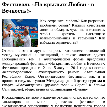
Фестиваль «На крыльях Любви - в
Вечность!»
Как сохранить любовь? Как разрешить
проблемы семьи? Какими качествами
должны обладать мужчина и женщина,
чтобы достичь настоящего
взаимопонимания и гармонии? Как
избежать одиночества?
Ответы на эти и другие вопросы, касающиеся отношений
между мужчиной и женщиной, а также многих других
злободневных тем, в аллегорической форме предложил
международный фестиваль «На крыльях Любви в Вечность».
Фестиваль проходил с 12 по 15 августа 2011 года в поселке
Железнодорожное Бахчисарайского района Автономной
Республики Крым. Организаторами фестиваля, как и в
прошлом году, выступили
Международный центр туризма и
спорта «Восхождение»
(
руководители - Сергей и Галина
Семченковы
),
общественная организация «Влана»
.
К сожалению, вечером накануне открытия стало известно, что
запланированное место проведения фестиваля в
экологическом заповеднике у подножия пещерного города