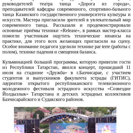
руководителей театра танца «Дорога из города»,
преподавателей кафедры современного, спортивно-бального
танца Казанского государственного университета культуры и
искусств. Мастера пригласили зрителей в увлекательный мир
современного танца. Рассказали и продемонстрировали
основные приёмы техники «Release», в рамках мастер-класса
помогли участникам ощутить технические нюансы на
практике, для этого всех желающих пригласили на сцену.
Особое внимание педагоги уделили технике par terre (работы с
полом), технике падения и смещения баланса.
Кульминацией большой программы, которую привезли гости
из Республики Татарстан, явился концерт, прошедший 11
июля на стадионе «Дружба» в г.Бахчисарае, с участием
студентов и выпускников факультета эстрады (ГИТИС),
лауреатов открытого республиканского телевизионного
молодежного фестиваля эстрадного искусства «Созвездие
Йолдызлык» Татарстана и детских эстрадных коллективов
Бахчисарайского и Судакского районов.