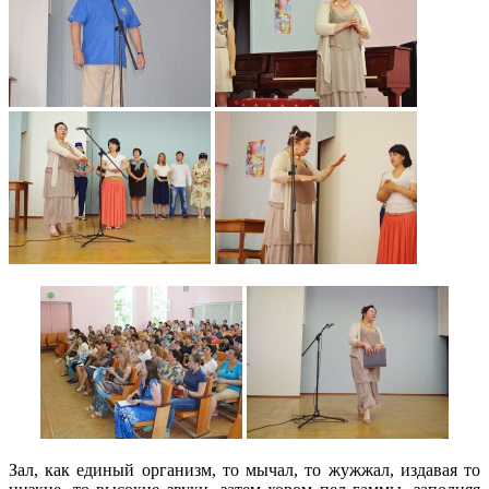
Зал, как единый организм, то мычал, то жужжал, издавая то