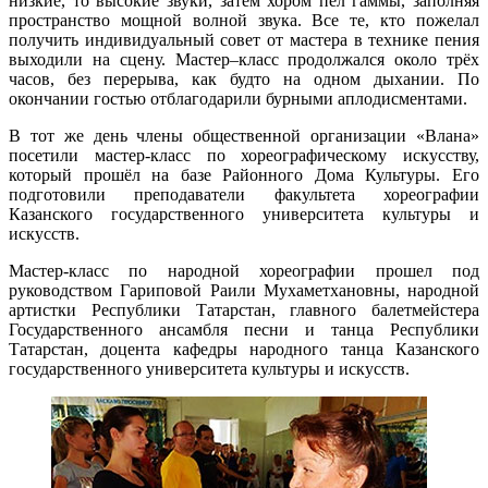
низкие, то высокие звуки, затем хором пел гаммы, заполняя
пространство мощной волной звука. Все те, кто пожелал
получить индивидуальный совет от мастера в технике пения
выходили на сцену. Мастер–класс продолжался около трёх
часов, без перерыва, как будто на одном дыхании. По
окончании гостью отблагодарили бурными аплодисментами.
В тот же день члены общественной организации «Влана»
посетили мастер-класс по хореографическому искусству,
который прошёл на базе Районного Дома Культуры. Его
подготовили преподаватели факультета хореографии
Казанского государственного университета культуры и
искусств.
Мастер-класс по народной хореографии прошел под
руководством Гариповой Раили Мухаметхановны, народной
артистки Республики Татарстан, главного балетмейстера
Государственного ансамбля песни и танца Республики
Татарстан, доцента кафедры народного танца Казанского
государственного университета культуры и искусств.