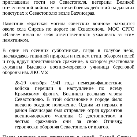
приглашены гости из Севастополя, ветераны Великой
отечественной войны–участники боевых действий на дальних
подступах к Севастополю возле Бахчисарая.
Памятник «Братская могила советских воинов» находится
около села Сирень по дороге на Севастополь. МОО СРГО
«Влана» взяла на себя ответственность ухаживать за этим
памятником.
В один из осенних субботников, глядя в голубое небо,
наслаждаясь тишиной природы и пением птиц, обзором полей
и гор, вдруг представилось сражение, в котором участвовали
курсанты Высшего военно-морского училища береговой
обороны им. ЛКСМУ.
28-29 октября 1941 года немецко-фашистские
войска перешли в наступление по всему
Крымскому фронту. Возникла реальная угроза
Севастополю. В этой обстановке в городе было
введено осадное положение. Одним из первых в
район Бахчисарая был отправлен отряд курсантов
военно-морского училища. С достоинством и
честью сражались они за свою Отчизну,
героически обороняя Севастополь от врагов.