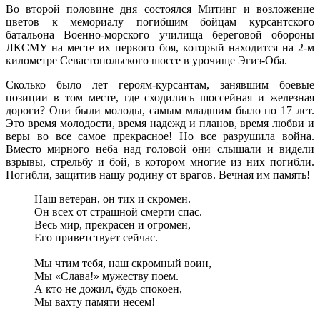
Во второй половине дня состоялся Митинг и возложение
цветов к мемориалу погибшим бойцам курсантского
батальона Военно-морского училища береговой обороны
ЛКСМУ на месте их первого боя, который находится на 2-м
километре Севастопольского шоссе в урочище Эгиз-Оба.
Сколько было лет героям-курсантам, занявшим боевые
позиции в том месте, где сходились шоссейная и железная
дороги? Они были молоды, самым младшим было по 17 лет.
Это время молодости, время надежд и планов, время любви и
веры во все самое прекрасное! Но все разрушила война.
Вместо мирного неба над головой они слышали и видели
взрывы, стрельбу и бой, в котором многие из них погибли.
Погибли, защитив нашу родину от врагов. Вечная им память!
Наш ветеран, он тих и скромен.
Он всех от страшной смерти спас.
Весь мир, прекрасен и огромен,
Его приветствует сейчас.
Мы чтим тебя, наш скромный воин,
Мы «Слава!» мужеству поем.
А кто не дожил, будь спокоен,
Мы вахту памяти несем!