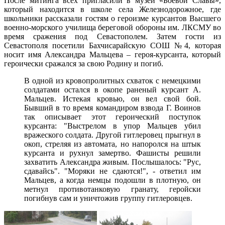
После митинга всех пригласили в музей «Боевой Славы»,
который находится в школе села Железнодорожное, где
школьники рассказали гостям о героизме курсантов Высшего
военно-морского училища береговой обороны им. ЛКСМУ во
время сражения под Севастополем. Затем гости из
Севастополя посетили Бахчисарайскую СОШ №4, которая
носит имя Александра Мальцева – героя-курсанта, который
героически сражался за свою Родину и погиб.
В одной из кровопролитных схваток с немецкими
солдатами остался в окопе раненый курсант А.
Мальцев. Истекая кровью, он вел свой бой.
Бывший в то время командиром взвода Г. Воинов
так описывает этот героический поступок
курсанта: "Выстрелом в упор Мальцев убил
вражеского солдата. Другой гитлеровец прыгнул в
окоп, стреляя из автомата, но напоролся на штык
курсанта и рухнул замертво. Фашисты решили
захватить Александра живым. Послышалось: "Рус,
сдавайсь". "Моряки не сдаются!", - ответил им
Мальцев, а когда немцы подошли в плотную, он
метнул противотанковую гранату, геройски
погибнув сам и уничтожив группу гитлеровцев.