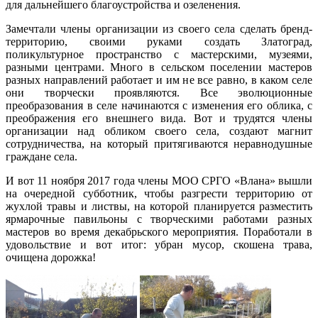
для дальнейшего благоустройства и озеленения.
Замечтали члены организации из своего села сделать бренд-
территорию, своими руками создать Златоград,
поликультурное пространство с мастерскими, музеями,
разными центрами. Много в сельском поселении мастеров
разных направлений работает и им не все равно, в каком селе
они творчески проявляются. Все эволюционные
преобразования в селе начинаются с изменения его облика, с
преображения его внешнего вида. Вот и трудятся члены
организации над обликом своего села, создают магнит
сотрудничества, на который притягиваются неравнодушные
граждане села.
И вот 11 ноября 2017 года члены МОО СРГО «Влана» вышли
на очередной субботник, чтобы разгрести территорию от
жухлой травы и листвы, на которой планируется разместить
ярмарочные павильоны с творческими работами разных
мастеров во время декабрьского мероприятия. Поработали в
удовольствие и вот итог: убран мусор, скошена трава,
очищена дорожка!