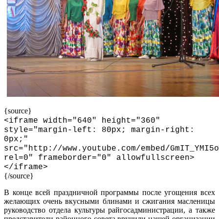
{source}
<
iframe width="640" height="360"
style="margin-left: 80px; margin-right:
0px;"
src="http://www.youtube.com/embed/GmIT_YMI5o
rel=0" frameborder="0" allowfullscreen
>
<
/iframe
>
{/source}
В конце всей праздничной программы после угощения всех
желающих очень вкусными блинами и сжигания масленицы
руководство отдела культуры райгосадминистрации, а также
представители районного совета вручили нашей организации