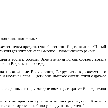
и долгожданного отдыха.
а заместителем председателя общественной организации «Новый
иятия для жителей села Высокое Куйбышевского района.
и в гости к соседям. Замечательная погода соответствовала
вет и Радость наших сердец.
на высокой ноте Вдохновения, Сотрудничества, совместного
л и Фомина Елена. А дети села Высокое читали стихи о дружбе
ия, старинные танцы, которые восхищали зрителей, поднимали
кого края, приезжие туристы и местное руководство. Красивая
стался в стороне, и не было равнодушных зрителей.