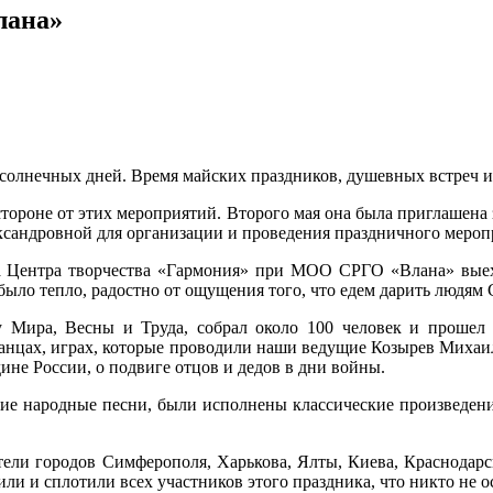
лана»
 солнечных дней. Время майских праздников, душевных встреч 
 стороне от этих мероприятий. Второго мая она была приглашен
сандровной для организации и проведения праздничного меропр
а Центра творчества «Гармония» при МОО СРГО «Влана» выехал
ыло тепло, радостно от ощущения того, что едем дарить людям С
 Мира, Весны и Труда, собрал около 100 человек и прошел 
танцах, играх, которые проводили наши ведущие Козырев Михаи
не России, о подвиге отцов и дедов в дни войны.
ские народные песни, были исполнены классические произведен
тели городов Симферополя, Харькова, Ялты, Киева, Краснодарс
ли и сплотили всех участников этого праздника, что никто не о