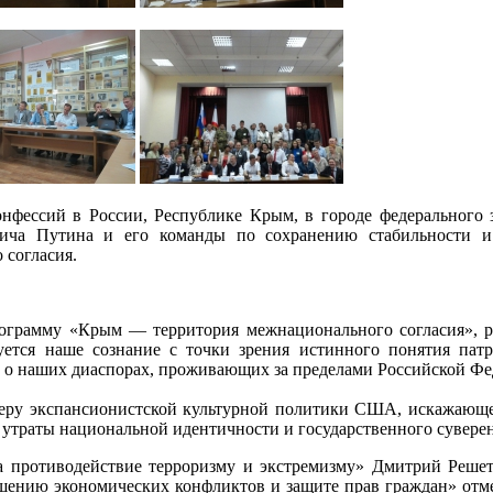
 конфессий в России, Республике Крым, в городе федерального
ча Путина и его команды по сохранению стабильности и ц
 согласия.
грамму «Крым — территория межнационального согласия», ра
уется наше сознание с точки зрения истинного понятия пат
х, о наших диаспорах, проживающих за пределами Российской Фе
еру экспансионистской культурной политики США, искажающе
й утраты национальной идентичности и государственного суверен
ва противодействие терроризму и экстремизму» Дмитрий Решет
шению экономических конфликтов и защите прав граждан» отмет