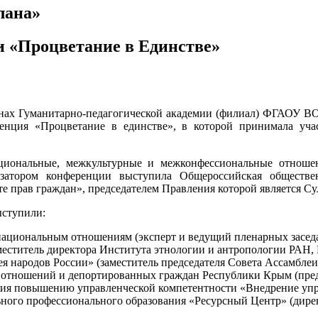
лана»
и «Процветание в Единстве»
стенах Гуманитарно-педагогической академии (филиал) ФГАОУ 
еренция «Процветание в единстве», в которой принимала у
иональные, межкультурные и межконфессиональные отношен
затором конференции выступила Общероссийская обществе
е прав граждан», председателем Правления которой является 
ыступили:
национальным отношениям (эксперт и ведущий пленарных засе
ститель директора Института этнологии и антропологии РАН, 
я народов России» (заместитель председателя Совета Ассамбле
 отношений и депортированных граждан Республики Крым (пред
вия повышению управленческой компетентности «Внедрение упр
ного профессионального образования «Ресурсный Центр» (дире