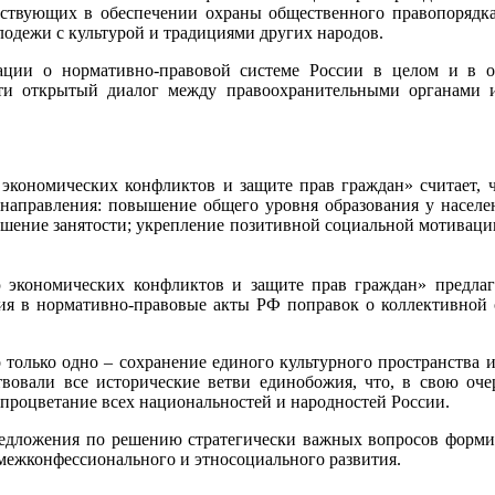
аствующих в обеспечении охраны общественного правопорядка
лодежи с культурой и традициями других народов.
ции о нормативно-правовой системе России в целом и в о
сти открытый диалог между правоохранительными органами 
экономических конфликтов и защите прав граждан» считает, 
аправления: повышение общего уровня образования у населени
ышение занятости; укрепление позитивной социальной мотиваци
 экономических конфликтов и защите прав граждан» предлаг
ия в нормативно-правовые акты РФ поправок о коллективной 
лько одно – сохранение единого культурного пространства ис
вовали все исторические ветви единобожия, что, в свою оче
процветание всех национальностей и народностей России.
редложения по решению стратегически важных вопросов форми
межконфессионального и этносоциального развития.