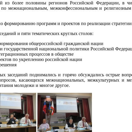
й из более половины регионов Российской Федерации, в чис
 по межнациональным, межконфессиональным и религиозным в
о формированию программ и проектов по реализации стратегии
еданий и пяти тематических круглых столов:
 формирования общероссийской гражданской нации
и государственной национальной политики Российской Федера
нтеграционных процессов в обществе
ектов по укреплению российской нации
 решения
ых заседаний поднимались и горячо обсуждались острые вопр
опросов, касающихся межнациональных, межкультурных и м
итания молодежи и многое другое.