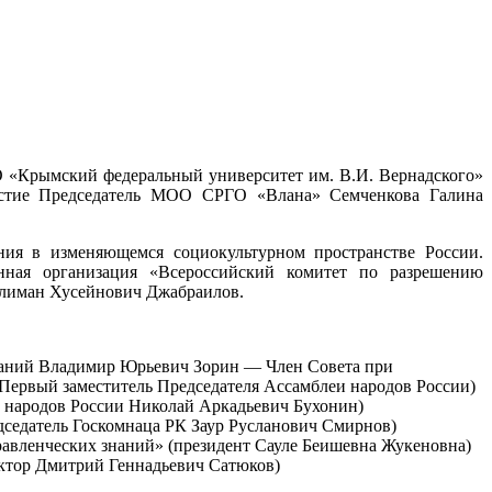
ВО «Крымский федеральный университет им. В.И. Вернадского»
частие Председатель МОО СРГО «Влана» Семченкова Галина
ия в изменяющемся социокультурном пространстве России.
нная организация «Всероссийский комитет по разрешению
Сулиман Хусейнович Джабраилов.
даний Владимир Юрьевич Зорин — Член Совета при
Первый заместитель Председателя Ассамблеи народов России)
и народов России Николай Аркадьевич Бухонин)
седатель Госкомнаца РК Заур Русланович Смирнов)
авленческих знаний» (президент Сауле Беишевна Жукеновна)
ктор Дмитрий Геннадьевич Сатюков)