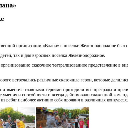
лана»
ке
ственной организации «Влана» в поселке Железнодорожное был п
детей, так и для взрослых поселка Железнодорожное.
 организованно сказочное театрализованное представление в вид
дороге встречались различные сказочные герои, которые делилис
они вместе с главными героями проходили все преграды и преп
ые умения и способности и всегда действовали слаженной коман
из ребят наиболее активно себя проявил в различных конкурсах.