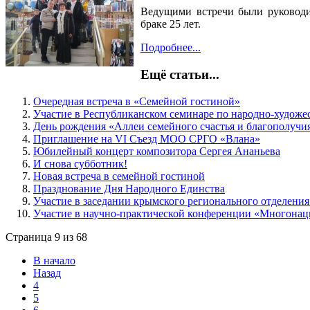
Ведущими встречи были руководи
браке 25 лет.
Подробнее...
Ещё статьи...
Очередная встреча в «Семейной гостиной»
Участие в Республиканском семинаре по народно-худож
День рождения «Аллеи семейного счастья и благополучи
Приглашение на VI Cъезд МОО СРГО «Влана»
Юбилейный концерт композитора Сергея Ананьева
И снова субботник!
Новая встреча в семейной гостиной
Празднование Дня Народного Единства
Участие в заседании крымского регионального отделени
Участие в научно-практической конференции «Многонац
Страница 9 из 68
В начало
Назад
4
5